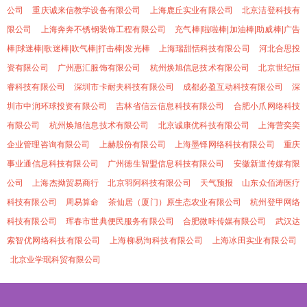
公司
重庆诚来信教学设备有限公司
上海鹿丘实业有限公司
北京洁登科技有
限公司
上海奔奔不锈钢装饰工程有限公司
充气棒|啦啦棒|加油棒|助威棒|广告
棒|球迷棒|歌迷棒|吹气棒|打击棒|发光棒
上海瑞甜恬科技有限公司
河北合思投
资有限公司
广州惠汇服饰有限公司
杭州焕旭信息技术有限公司
北京世纪恒
睿科技有限公司
深圳市卡耐夫科技有限公司
成都必盈互动科技有限公司
深
圳市中润环球投资有限公司
吉林省信云信息科技有限公司
合肥小爪网络科技
有限公司
杭州焕旭信息技术有限公司
北京诚康优科技有限公司
上海营奕奕
企业管理咨询有限公司
上赫股份有限公司
上海墨铎网络科技有限公司
重庆
事业通信息科技有限公司
广州德生智盟信息科技有限公司
安徽新道传媒有限
公司
上海杰拗贸易商行
北京羽阿科技有限公司
天气预报
山东众佰涛医疗
科技有限公司
周易算命
茶仙居（厦门）原生态农业有限公司
杭州登甲网络
科技有限公司
珲春市世典便民服务有限公司
合肥微咔传媒有限公司
武汉达
索智优网络科技有限公司
上海柳易洵科技有限公司
上海冰田实业有限公司
北京业学珉科贸有限公司