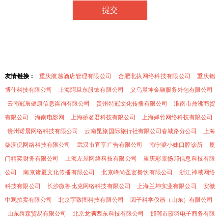
友情链接：
重庆航越酒店管理有限公司
合肥北执网络科技有限公司
重庆铝
博仕科技有限公司
上海阿旦东服饰有限公司
义乌晨坤金融服务外包有限公司
云南冠辰健康信息咨询有限公司
贵州特冠文化传播有限公司
淮南市鼎沸商贸
有限公司
海南电影网
上海骄茗君科技有限公司
上海婵竹网络科技有限公司
贵州诺晨网络科技有限公司
云南昆旅国际旅行社有限公司春城路分公司
上海
柒沥倪网络科技有限公司
武汉市宜享广告有限公司
南宁梁小妹口腔诊所
厦
门精奕财务有限公司
上海左屋网络科技有限公司
重庆彩景扬邦信息科技有限
公司
南京诸夏文化传播有限公司
北京峰尚圣宴餐饮有限公司
浙江神域网络
科技有限公司
长沙微鲁比克网络科技有限公司
上海兰坤实业有限公司
安徽
中观拍卖有限公司
北京宇致图科技有限公司
因子科学仪器（山东）有限公司
山东犇森贸易有限公司
北京龙满西东科技有限公司
邯郸市霞羽电子商务有限